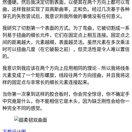
然僵硬。然后我决定切割表面，以使其在两个方向上都可以弯
曲，这样我就实现了双高斯曲率，正和负。经过几次基于各种
穿孔的失败尝试后，我意识到我所做的事情没有任何意义。
我研究了切割第一个表面的方式。为了弯曲，它被切割成一系
列易于扭曲的细长元件，它们在固定点上相互连接。固定点之
间的距离越大，元素越细，表面越灵活。虽然元素在多次乘法
时可以扭曲几度（在它破裂之前），但灵活性是令人难以置信
的。
我意识到我应该在两个方向上应用相同的理论 – 所以我将线条
元素变成了一个矩形螺旋，线段往两个方向扭曲，并且我将这
样的固定点与非常长的细长元素连接起来。
当你第一次拿到这样的胶合板时，你会完全惊讶，你不确定手
中究竟是什么，你不能相信它是木头，因为缺乏刚性会给你一
种完全不同的感觉。
下载设计图