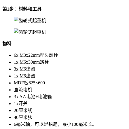
第1步：材料和工具
物料
6x M3x22mm埋头螺栓
1x M6x30mm螺栓
3x M6垫圈
1x M6垫圈
MDF板625×600
直流电机
3x AA电池+电池箱
1x开关
20厘米线
40厘米弦
6毫米轴，可以是铅笔，最小100毫米长。